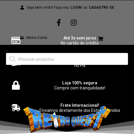
Seja bem vindo! Faça seu
LOGIN
ou
CADASTRE-SE
Minha Conta
Até 3x sem juros
No cartão de crédito
3% de desconto
no Pix
Loja 100% segura
Compre com tranquilidade!
Frete Internacional!
Enviamos diretamente dos Estados Unidos