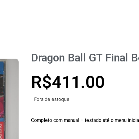
Dragon Ball GT Final Bout
/
PLAYSTATION
/
PLAYSTATION 1
/ DRAGON BALL GT FIN
Dragon Ball GT Final 
R$
411.00
Fora de estoque
Completo com manual – testado até o menu inicia