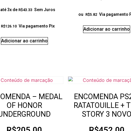
até 3x de
Sem Juros
R$
43.33
ou
Via pagamento P
R$
5.82
Via pagamento Pix
R$
126.10
Adicionar ao carrinho
Adicionar ao carrinho
OMENDA – MEDAL
ENCOMENDA PS2
OF HONOR
RATATOUILLE + 
UNDERGROUND
STORY 3 NOV
R$
205.00
R$
452.00