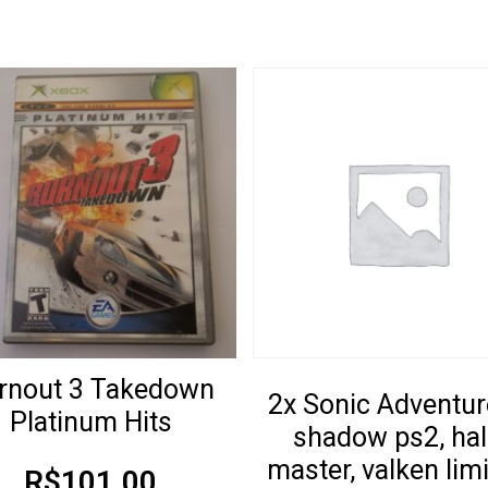
rnout 3 Takedown
2x Sonic Adventur
Platinum Hits
shadow ps2, ha
master, valken lim
R$
101.00