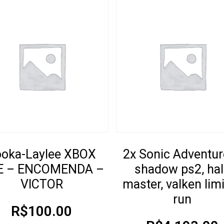
ooka-Laylee XBOX
2x Sonic Adventur
E – ENCOMENDA –
shadow ps2, ha
VICTOR
master, valken lim
run
R$
100.00