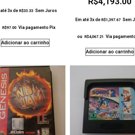
R$
4,193.00
até 3x de
Sem Juros
R$
33.33
Em até 3x de
Sem J
R$
1,397.67
Via pagamento Pix
R$
97.00
ou
Via pagamento
R$
4,067.21
Adicionar ao carrinho
Adicionar ao carrinho