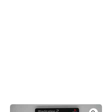
Final Fantasy XII - Collector's Edition
INÍCIO
/
PLAYSTATION
/
PLAYSTATION 2
/ FINAL
FANTASY XII – COLLECTOR’S EDITION