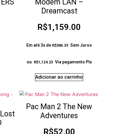
TERS
Modem LAN –
Dreamcast
R$
1,159.00
Em até 3x de
Sem Juros
R$
386.33
ou
Via pagamento Pix
R$
1,124.23
Adicionar ao carrinho
Pac Man 2 The New
 Lost
Adventures
O
R$
52.00