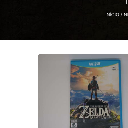
T
INÍCIO
/
N