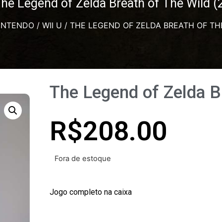
he Legend of Zelda Breath of The Wild (
INTENDO
/
WII U
/ THE LEGEND OF ZELDA BREATH OF THE
The Legend of Zelda Br
R$
208.00
Fora de estoque
Jogo completo na caixa