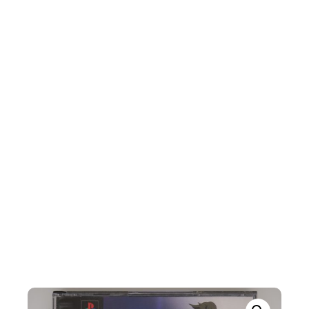
Wild Arms 2
INÍCIO
/
PLAYSTATION
/
PLAYSTATION 1
/ WILD ARMS
2